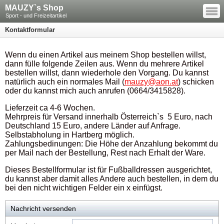
—
MAUZY`s Shop
—
—
Sport - und Freizeitartikel
Kontaktformular
Wenn du einen Artikel aus meinem Shop bestellen willst,
dann fülle folgende Zeilen aus. Wenn du mehrere Artikel
bestellen willst, dann wiederhole den Vorgang. Du kannst
natürlich auch ein normales Mail (
mauzy@aon.at
) schicken
oder du kannst mich auch anrufen (0664/3415828).
Lieferzeit ca 4-6 Wochen.
Mehrpreis für Versand innerhalb Österreich`s 5 Euro, nach
Deutschland 15 Euro, andere Länder auf Anfrage.
Selbstabholung in Hartberg möglich.
Zahlungsbedinungen: Die Höhe der Anzahlung bekommt du
per Mail nach der Bestellung, Rest nach Erhalt der Ware.
Dieses Bestellformular ist für Fußballdressen ausgerichtet,
du kannst aber damit alles Andere auch bestellen, in dem du
bei den nicht wichtigen Felder ein x einfügst.
Nachricht versenden