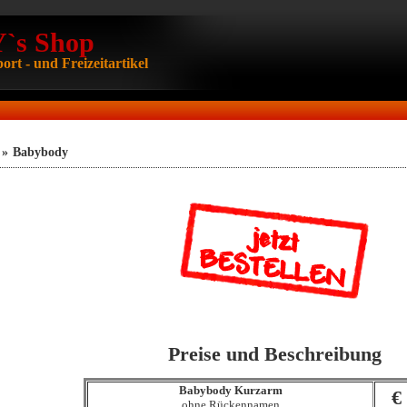
s Shop
ort - und Freizeitartikel
»
Babybody
Preise und Beschreibung
Babybody Kurzarm
€ 
ohne Rückennamen