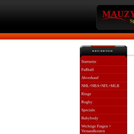
MAUZY`
Sp
Startseite
Fußball
Abverkauf
NHL+NBA+NFL+MLB
Ringe
Rugby
Specials
Babybody
Wichtige Fragen +
Versandkosten