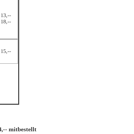
 13,--
 18,--
 15,--
-- mitbestellt