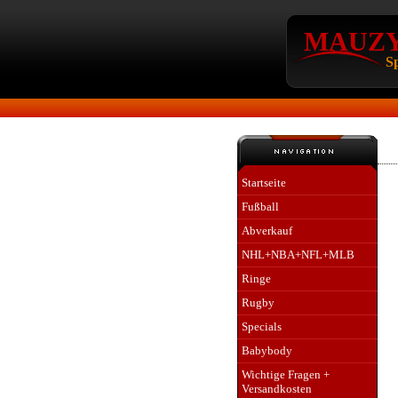
MAUZY`
Sp
Startseite
Fußball
Abverkauf
NHL+NBA+NFL+MLB
Ringe
Rugby
Specials
Babybody
Wichtige Fragen +
Versandkosten