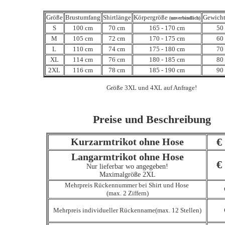
Größe
Brustumfang
Shirtlänge
Körpergröße
Gewich
(unverbindlich)
S
100 cm
70 cm
165 - 170 cm
50 
M
105 cm
72 cm
170 - 175 cm
60 
L
110 cm
74 cm
175 - 180 cm
70 
XL
114 cm
76 cm
180 - 185 cm
80 
2XL
116 cm
78 cm
185 - 190 cm
90 
Größe 3XL und 4XL auf Anfrage!
Preise und Beschreibung
€ 
Kurzarmtrikot ohne Hose
Langarmtrikot ohne Hose
€ 
Nur lieferbar wo angegeben!
Maximalgröße 2XL
Mehrpreis Rückennummer bei Shirt und Hose
(max. 2 Ziffern)
Mehrpreis individueller Rückenname(max. 12 Stellen)