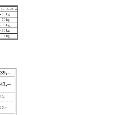
t
(unverbindlich)
- 60 kg
- 70 kg
- 80 kg
- 90 kg
- 95 kg
39,--
43,--
€ 3,--
€ 3,--